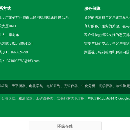
系方式
服务保障
址：广东省广州市白云区同德围德康路10-12号
良好的沟通和与客户建立互相
骏大厦B611
良好的客户服务的关键。在与
系人：李树东
客户保持热情和友好的态度是
方式：020-89091154
需要与我们交流，当客户找到
QQ：1665624799
到重视，得到帮助和解决问题
：13710087789@163.com
燥箱类、培养箱类、天平衡器、电化学类、电炉系列、光谱仪器、生化分析、光学仪器、物
、石油仪器、粮油仪器、工矿设备类、实验耗材类 ICP备：
粤ICP备12056814号
GoogleS
环保在线