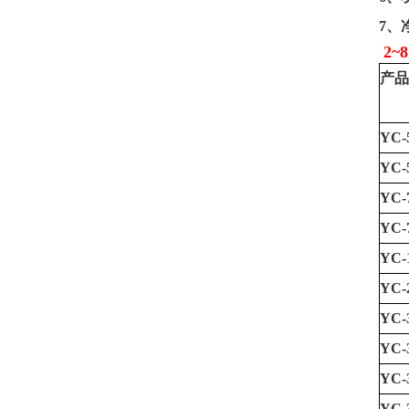
7
、
2~
产品
YC-
YC-
YC-
YC-
YC-
YC-
YC-
YC-
YC-
YC-