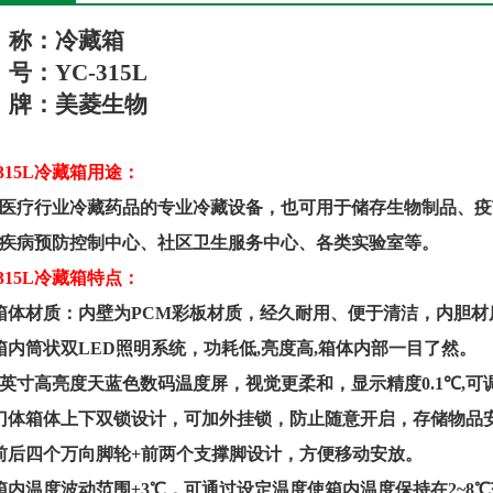
称：
冷藏箱
号：
YC-
315
L
牌：美菱生物
315
L
冷藏箱
用途：
医疗行业冷藏药品的专业冷藏设备，也可用于储存生物制品、疫
疾病预防控制中心、社区卫生服务中心、各类实验室等。
315
L
冷藏箱
特点
：
箱体材质：内壁为
PCM
彩板材质，经久耐用、便于清洁，内胆材
箱内筒状双
LED
照明系统，功耗低
,
亮度高
,
箱体内部一目了然。
英寸高亮度天蓝色数码温度屏，视觉更柔和，显示精度
0.1
℃
,
可
门体箱体上下双锁设计，可加外挂锁，防止随意开启，存储物品
前后四个万向脚轮
+
前两个支撑脚设计，方便移动安放。
箱内温度波动范围
±
3
℃，可通过设定温度使箱内温度保持在
2~8
℃