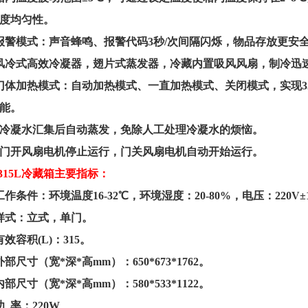
度均匀性。
报警模式：声音蜂鸣、报警代码
3
秒
/
次间隔闪烁，物品存放更安
风冷式高效冷凝器，翅片式蒸发器，冷藏内置吸风风扇，制冷迅
门体加热模式：自动加热模式、一直加热模式、关闭模式，实现
3
能。
冷凝水汇集后自动蒸发，免除人工处理冷凝水的烦恼。
门开风扇电机停止运行，门关风扇电机自动开始运行。
315
L
冷藏箱主要指标：
工作条件：环境温度
16-32
℃，环境湿度：
20-80%
，电压：
220V
±
样式：立式，单门。
有效容积
(L)
：
315
。
外部尺寸（宽
*
深
*
高
mm
）：
650*673*1762
。
内部尺寸（宽
*
深
*
高
mm
）：
580*533*1122
。
功 率
：
220W