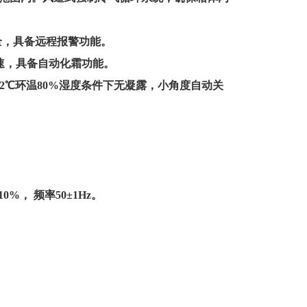
全，具备远程报警功能。
速，具备自动化霜功能。
2
℃环温
80%
湿度条件下无凝露，小角度自动关
10%
， 频率
50
±
1Hz
。