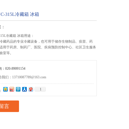
C-315L冷藏箱 冰箱
述：
315L冷藏箱 冰箱用途：
冷藏药品的专业冷藏设备，也可用于储存生物制品、疫苗、药
适用于药房、制药厂、医院、疾病预防控制中心、社区卫生服务
验室等。
020-89091154
们：13710087789@163.com
1
：
留言