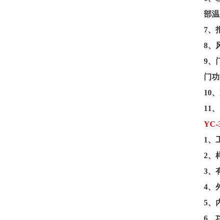
部温
7
、
8
、
9
、
门功
10
、
11
、
YC-
1
、
2
、
3
、
4
、
5
、
6
、