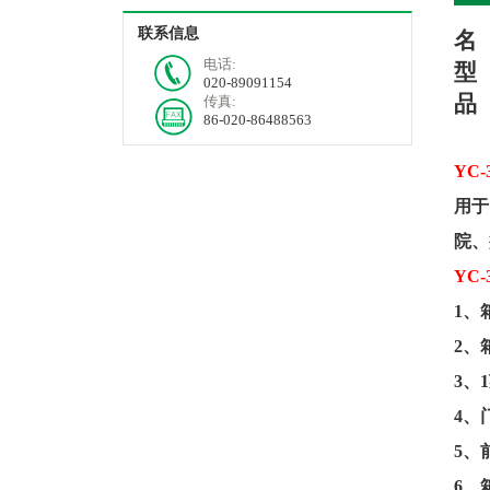
联系信息
名
电话:
型
020-89091154
品
传真:
86-020-86488563
YC-
用于
院、
YC-
1
、
2
、
3
、
1
4
、
5
、
6
、