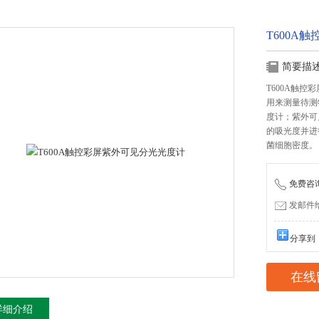
T600A
简要描
T600A触控
用来测量待测
度计；紫外可见
的吸光度并进
菌细胞密度。
免费咨询：
发邮件给我
分享到
在线
详细介绍