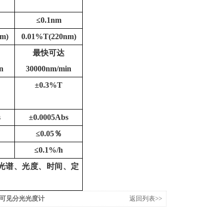
≤
0.1nm
m)
0.01%T(220nm)
最快可达
n
30000nm/min
±
0.3%T
s
±
0.0005Abs
≤
0.05
％
≤
0.1%/h
光谱、光度、时间、定
外可见分光光度计
返回列表>>