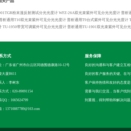
相关产品
1901TGR粉末漫反射测试分光光度计
WFZ-26A双光束紫外可见分光光度计
普析通
普析通用T10双光束紫外可见分光光度计
普析通用T9台式紫外可见分光光度计
计
TU-1950带宽可调紫外可见分光光度计
普析通用TU-1901双光束紫外可见分
系方式
服务保障
址：广东省广州市白云区同德围德康路10-12号
良好的沟通和与客户建立互相
骏大厦B611
良好的客户服务的关键。在与
系人：李树东
客户保持热情和友好的态度是
方式：020-89091154
需要与我们交流，当客户找到
QQ：1665624799
到重视，得到帮助和解决问题
：13710087789@163.com