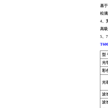
基于
松满
4
、
高吸
5
、
7
T
60
型
光
彩
光
波
波