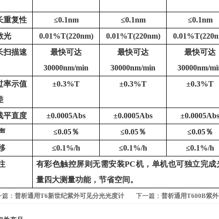
长重复性
≤
0.1nm
≤
0.1nm
≤
0.1nm
散光
0.01%T(220nm)
0.01%T(220nm)
0.01%T(220n
长扫描速
最快可达
最快可达
最快可达
30000nm/min
30000nm/min
30000nm/mi
过率示值
±
0.3%T
±
0.3%T
±
0.3%T
差
线平直度
±
0.0005Abs
±
0.0005Abs
±
0.0005Ab
声
≤
0.05
％
≤
0.05
％
≤
0.05
％
移
≤
0.1%/h
≤
0.1%/h
≤
0.1%/h
注
有彩色触控屏则无需安装
PC
机，单机也可独立完成
量四大测量功能，节省空间。
一篇：
普析通用T6新世纪紫外可见分光光度计
下一篇：
普析通用T600B紫