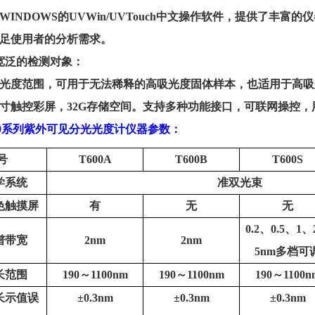
WINDOWS
的
UVWin/UVTouch
中文操作软件，提供了丰富的仪
足使用者的分析需求。
宽泛的检测对象：
光度范围，可用于无法稀释的高吸光度固体样本，也适用于高吸
寸触控彩屏，
32G
存储空间。支持多种功能接口，可联网操控，
0
系列
紫外可见分光光
度计仪器参数：
号
T600A
T600B
T600S
学系统
准双光束
色触摸屏
有
无
无
0.2
、
0.5
、
1
、
谱带宽
2nm
2nm
5nm
多档可
长范围
190
～
1100nm
190
～
1100nm
190
～
1100n
长示值误
±
0.3nm
±
0.3nm
±
0.3nm