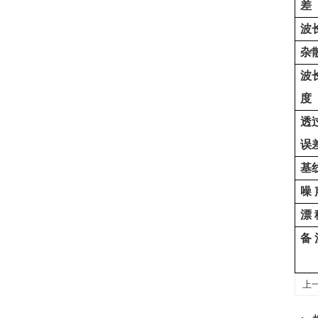
差
波
杂
波
度
透
误
基
噪
漂
备
上