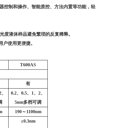
器控制和操作、智能质控、方法内置等功能，轻
光度液体样品避免繁琐的反复稀释。
用户使用更便捷。
T600AS
有
2
、
0.2
、
0.5
、
1
、
2
、
调
5nm
多档可调
m
190
～
1100nm
±
0.3nm