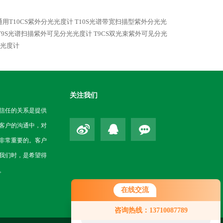
用T10CS紫外分光光度计
T10S光谱带宽扫描型紫外分光光
T9S光谱扫描紫外可见分光光度计
T9CS双光束紫外可见分光
光光度计
关注我们
信任的关系是提供
客户的沟通中，对
非常重要的。客户
我们时，是希望得
。
在线交流
您好！欢迎前来咨询，很高兴为您
咨询热线：13710087789
服务，请问您要咨询什么问题呢？