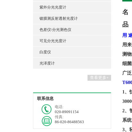
紫外分光光度计
名
镀膜测反射透射光度计
品
色差仪\分光测色仪
用
可见分光光度计
用来
白度仪
测物
光泽度计
细菌
广泛
查看更多+
T
60
1
、
联系信息
300
电话:
2
、
020-89091154
传真:
系统
86-020-86488563
3
、