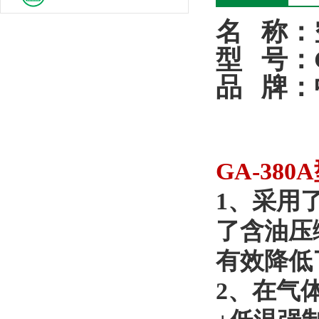
名
称：
型
号：G
品
牌：
GA-38
1、采用
了含油压
有效降低
2、在气