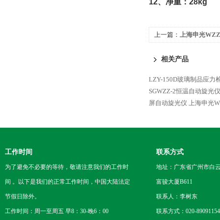
12
、净重：
28kg
上一篇：
上海申光WZZ
相关产品
LZY-150D玻璃制品应力
SGWZZ-2恒温自动旋
屏自动旋光仪
上海申光W
工作时间
联系方式
为了避免不必要的等待，敬请注意我们的工作时
地址：广东省广州市白云区
间 。以下是我们的正常工作时间，中国大陆法定
富骏大厦B611
节假日除外。
联系人：李树东
工作时间：周一至周五 早8：30-晚6：00
联系方式：020-89091154