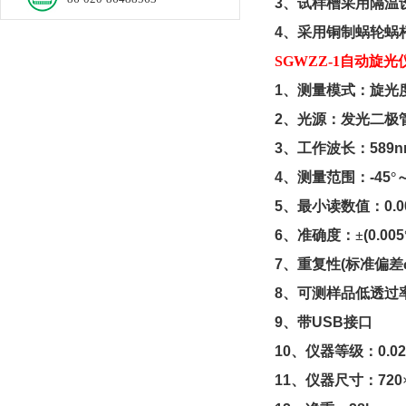
3
、试样槽采用隔温
4
、采用铜制蜗轮蜗
SGWZZ-1
自动旋光
1
、测量模式：旋光
2
、光源：发光二极
3
、工作波长：
589n
4
、测量范围：
-45
°
5
、最小读数值：
0.0
6
、准确度：±
(0.005
7
、重复性
(
标准偏差
8
、可测样品低透过
9
、带
USB
接口
10
、仪器等级
：
0.02
11
、仪器尺寸：
720