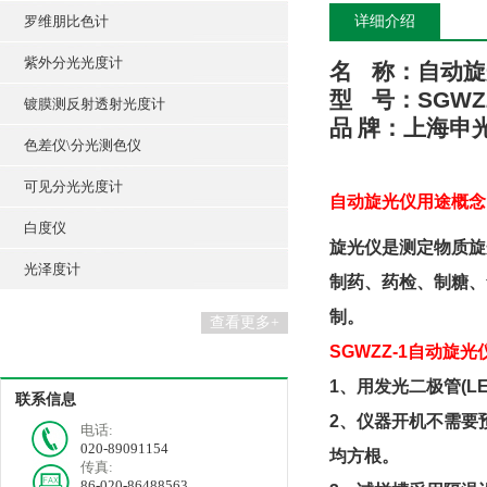
罗维朋比色计
详细介绍
紫外分光光度计
名
称：
自动旋
型
号：
SGWZ
镀膜测反射透射光度计
品
牌
：上海
申
色差仪\分光测色仪
可见分光光度计
自动旋光仪用途概念
白度仪
旋光仪是测定物质旋
光泽度计
制药、药检、制糖、
制。
查看更多+
SGWZZ-1
自动旋光
1
、
用
发光二极管
(L
联系信息
2
、仪器开机不需要
电话:
020-89091154
均方根。
传真:
86-020-86488563