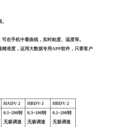
据。
，可在手机中看曲线，实时粘度、温度等。
器精准度，运用大数据专用
APP
软件，只要客户
HADV-2
HBDV-1
HBDV-2
0.1~200
转
0.3~100
转
0.1~200
转
无极调速
无极调速
无极调速