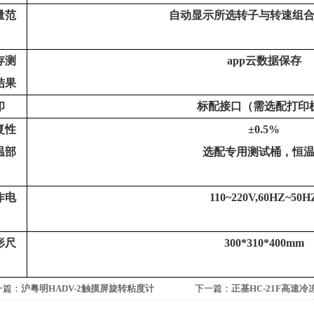
量范
自动显示所选转子与转速组
存测
app
云数据保存
结果
印
标配接口（需选配打印
复性
±
0.5%
温部
选配专用测试桶，恒
作电
110~220V,60HZ~50H
形尺
300*310*400
mm
一篇：
沪粤明HADV-2触摸屏旋转粘度计
下一篇：
正基HC-21F高速