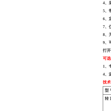
4
、
5
、
6
、
7
、
8
、
9
、
打开
可选
1
、
4
、
技术
型
转