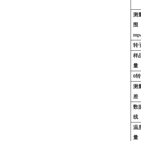
测
围
mp
转
样
量
0
转
测
差
数
线
温
量