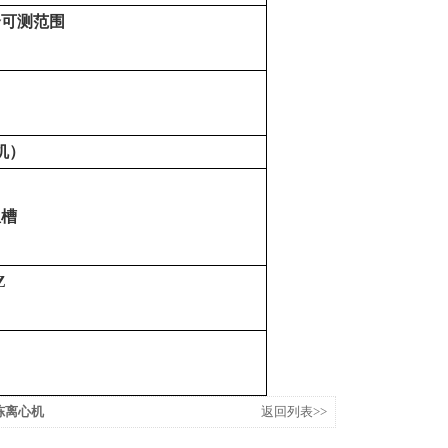
合可测范围
机）
温槽
Z
冷冻离心机
返回列表>>