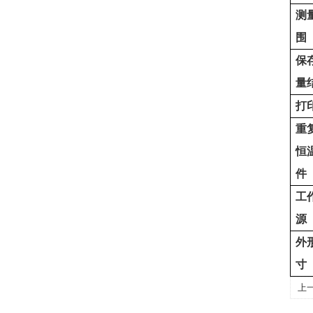
测
围
保
量
打
重
恒
件
工
源
外
寸
上