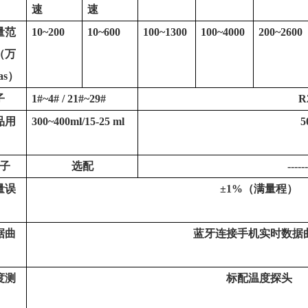
速
速
量范
10~200
10~600
100~1300
100~4000
200~2600
（
万
as
）
子
1#~4#
/ 21#~29#
R
品用
300~400ml/15-25 ml
5
子
选配
------
量误
±
1%
（满量程）
据曲
蓝牙连接手机实时数据
度测
标配温度探头