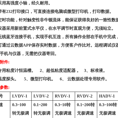
采用高强度小轴，经久耐用。
带有
232
打印接口
，可直接连接电脑或微型打印机，打印数据。
定时功能，针对触变性非牛顿流体，能保证获得良好的一致性数
仪器采用新前置式水平仪，在水平调节时直观方便，无须站立。
无线蓝牙连接手机，实现手机互连，所有操作全部在手机中完成
可通过云数据
APP
保存实时数据，方便客户作比对。远程调试仪
手机与仪器，无需把仪器寄回。
附件
:
专用粘度计恒温槽
。
2
、超低粘度适配器
。
3
、标准液
。
温度探头
。
5
、微型打印机
。
6
、
云数据处理专用软件。
参数
:
号
LVDV-1
LVDV-2
RVDV-1
RVDV-2
HADV-1
速
0.3~100
0.1~200
0.3~10
转
0.1~200
转
0.3~100
转
转无极调
转无极调
无极调速
无极调速
无极调速