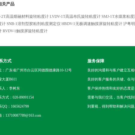
相关产品
V-2T高温熔融材料旋转粘度计
LVDV-1T高温布氏旋转粘度计
SMJ-1T水煤浆粘
度计
SNB-1溶剂型胶粘剂粘度测定仪
HBDV-1无极调速触摸屏旋转粘度计
沪粤明
计
RVDV-1触摸屏旋转粘度计
系方式
服务保障
址：广东省广州市白云区同德围德康路10-12号
良好的沟通和与客户建立互相
骏大厦B611
良好的客户服务的关键。在与
系人：李树东
客户保持热情和友好的态度是
方式：020-89091154
需要与我们交流，当客户找到
QQ：1665624799
到重视，得到帮助和解决问题
：13710087789@163.com