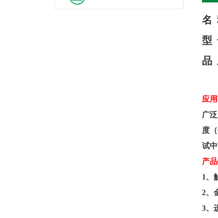
名
型
品
应用
广泛
度（
试中
产品
1
、
2
、
3
、