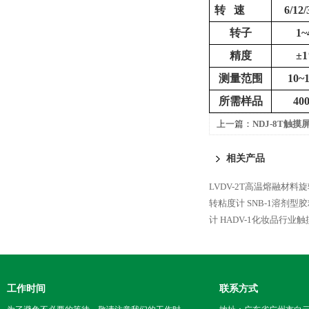
转
速
6/12/
转子
1~
精度
±
测量范围
10~
所需样品
40
上一篇：
NDJ-8T触
相关产品
LVDV-2T高温熔融材料
转粘度计
SNB-1溶剂型
计
HADV-1化妆品行业
工作时间
联系方式