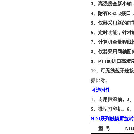
3
、高强度全新小轴
4
、附有
RS232
接口
5
、
仪器
采用新的前
6
、定时功能，针对
7
、计算机全量程线
8
、仪器采用同轴圆
9
、
PT100
进口高精
10
、可无线蓝牙连接
据比对。
可选附件
1
、专用恒温槽。
2
、
5
、微型打印机。
6
、
NDJ
系列
触摸屏旋转
型
号
NDJ