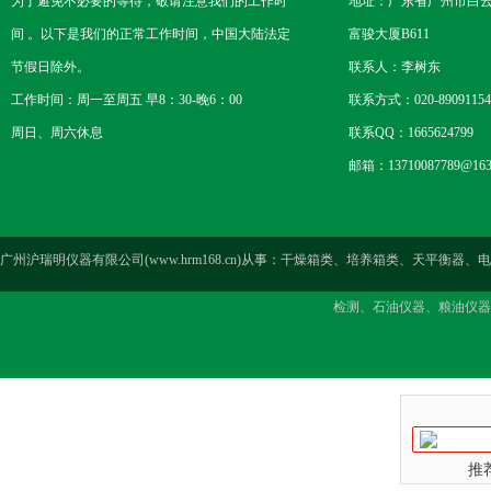
为了避免不必要的等待，敬请注意我们的工作时
地址：广东省广州市白云区
间 。以下是我们的正常工作时间，中国大陆法定
富骏大厦B611
节假日除外。
联系人：李树东
工作时间：周一至周五 早8：30-晚6：00
联系方式：020-89091154
周日、周六休息
联系QQ：1665624799
邮箱：13710087789@163
广州沪瑞明仪器有限公司(www.hrm168.cn)从事：干燥箱类、培养箱类、天
检测、石油仪器、粮油仪器
推