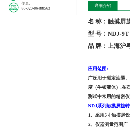
传真:
详细介绍
86-020-86488563
名
称：
触摸屏
型
号：
NDJ-9
T
品
牌：
上海
沪
应用范围
:
广泛用于测定
油墨、
度
（牛顿液体）
.
在
测试中
常用的
精密仪
NDJ
系列
触摸屏旋转
1
、采用
5
寸触摸屏设
2
、仪器测量范围广