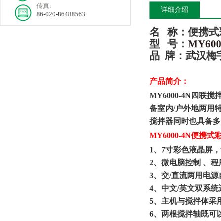
传真:
详细介绍
86-020-86488563
名
称：
便携式
型
号：
MY
6
00
品
牌
：
武汉
梅
产品简介：
MY6000-4N
备室内/户外地两用特
搅拌器同时也具备多
MY6000-
4
N
便携式
1、7寸彩色液晶屏
，
2、微电脑控制 、程
3、交/直流两用电
4、中文/英文双系
5、主机与搅拌体采
6、
两根
搅拌轴既可