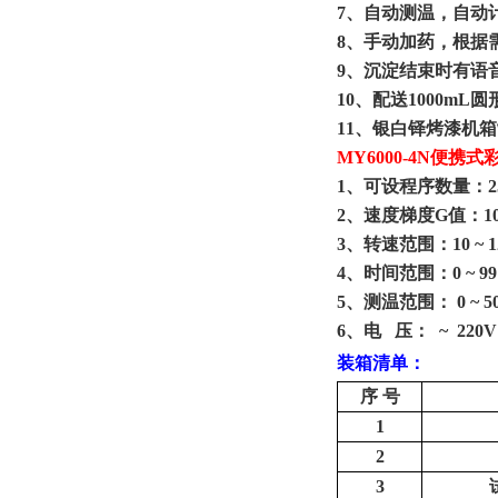
7、自动测温，自动
8、手动加药，根据
9、
沉淀结束时有语
10
、配送
1000mL
1
1
、银白铎烤漆机箱
MY6000-
4
N
便携式
1、
可设程序数量：
2
2、
速度梯度
G值：10
3、
转速范围：
10 ~ 1
4、
时间范围：
0 ~ 
5、
测温范围：
0 
6、
电
压：
~ 22
装箱清单
：
序
号
1
2
3