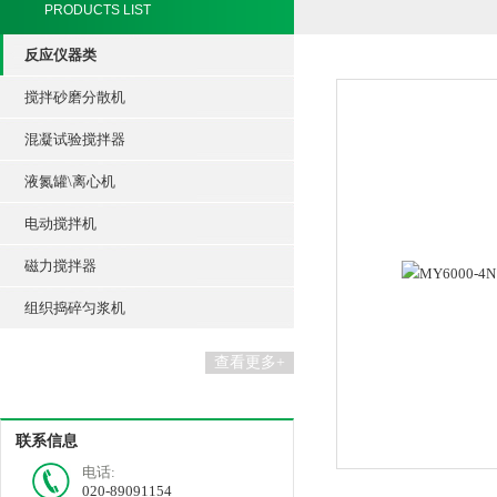
PRODUCTS LIST
反应仪器类
搅拌砂磨分散机
混凝试验搅拌器
液氮罐\离心机
电动搅拌机
磁力搅拌器
组织捣碎匀浆机
查看更多+
联系信息
电话:
020-89091154