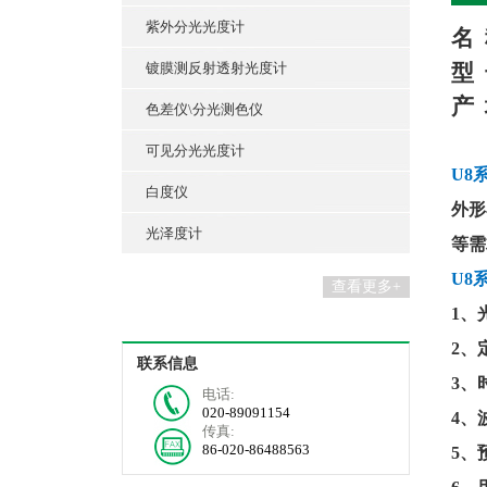
紫外分光光度计
名
镀膜测反射透射光度计
型
产
色差仪\分光测色仪
可见分光光度计
U8
白度仪
外形
光泽度计
等需
U8
查看更多+
1、
2、
联系信息
3、
电话:
020-89091154
4、
传真:
86-020-86488563
5、