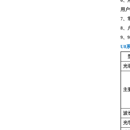
6、
用户
7、
8、
9、
U8
光
主
波
光