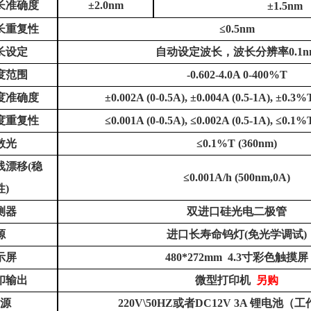
长准确度
±2.0nm
±1.5nm
长重复性
≤0.5nm
长设定
自动设定波长，波长分辨率
0.1
度范围
-0.602-4.0A 0-400%T
度准确度
±0.002A (0-0.5A), ±0.004A (0.5-1A), ±0.3
度重复性
≤0.001A (0-0.5A), ≤0.002A (0.5-1A), ≤0.1
散光
≤0.1%T (360nm)
线漂移
(稳
≤0.001A/h (500nm,0A)
性)
测器
双进口硅光电二极管
源
进口长寿命钨灯
(免光学调试)
示屏
480*272mm 4.3寸彩色触摸屏
印输出
微型打印机
另购
源
220V\50HZ或者DC12V 3A 锂电池（