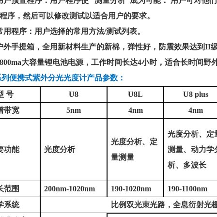
用户预置程序：用户程序使 “测量分析"成为可能： 用户可对
程序，然后可以修改测试以适合用户的要求。
常用程序：用户选择的常用方法/测试列表。
户外手提箱，全用新材料生产的新棉，弹性好，防震效果达到II
9800ma大容量锂电池电源，工作时间长达4小时，适合长时间野
系列便携式紫外分光光度计产品参数：
型
号
U8
U8L
U8 plus
谱带宽
5nm
4nm
4nm
光度分析、定
光度分析、定
要功能
光度分析
测量、动力学
量测量
析、多波长
长范围
200nm-1020nm
190-1020nm
190-1100nm
学系统
比例双光束光路，全息衍射光