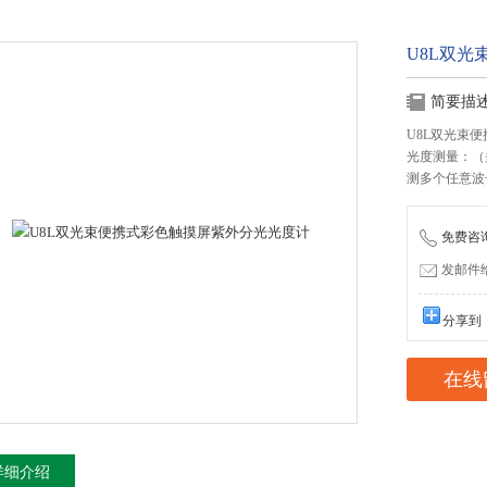
U8L双
简要描
U8L双光束
光度测量：（
测多个任意波
免费咨询：
发邮件给我
分享到
在线
详细介绍