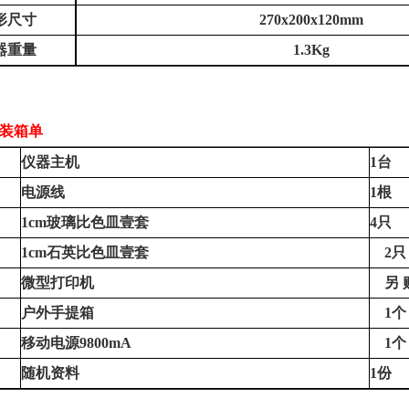
形尺寸
270x200x120mm
器重量
1.3Kg
装箱单
仪器主机
1台
电源线
1根
1cm玻璃比色皿壹套
4只
1cm石英比色皿壹套
2只
微型打印机
另
户外手提箱
1个
移动电源
9800mA
1个
随机资料
1份