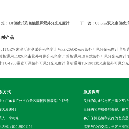
一篇：
U8便携式彩色触摸屏紫外分光光度计
下一篇：
U8 plus双光束便
度计
相关产品
1901TGR粉末漫反射测试分光光度计
WFZ-26A双光束紫外可见分光光度计
普析通
普析通用T10双光束紫外可见分光光度计
普析通用T9台式紫外可见分光光度计
计
TU-1950带宽可调紫外可见分光光度计
普析通用TU-1901双光束紫外可见分
系方式
服务保障
址：广东省广州市白云区同德围德康路10-12号
良好的沟通和与客户建立互相
骏大厦B611
良好的客户服务的关键。在与
系人：李树东
客户保持热情和友好的态度是
方式：020-89091154
需要与我们交流，当客户找到