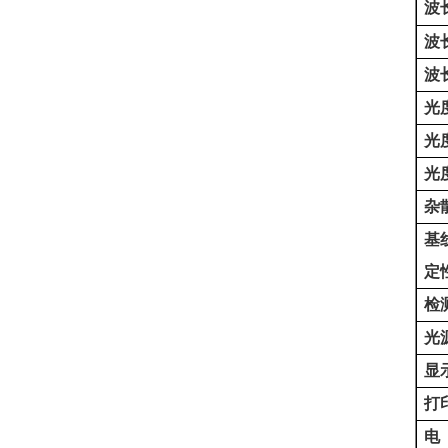
波
波
波
光
光
光
杂
基
定
检
光
显
打
电