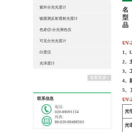
紫外分光光度计
名
型
镀膜测反射透射光度计
品
色差仪\分光测色仪
可见分光光度计
UV-
白度仪
1、
2、
光泽度计
3、
查看更多+
4、
5、
联系信息
UV-
电话:
光
020-89091154
传真:
86-020-86488563
光