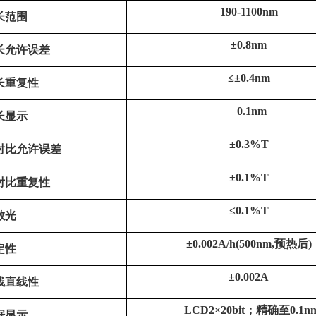
190-1100
nm
长范围
±
0.8
nm
长允许误差
≤
±
0.4
nm
长重复性
0.1
nm
长显示
±0.
3
%T
射比允许误差
±
0.
1
%T
射比重复性
≤
0.
1
%T
散光
±0.002A/h(500nm,预热后)
定性
±
0.002A
线直线性
LCD2×20bit；精确至0.1n
据显示