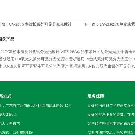
一篇：
UV-2365 多波长紫外可见分光光度计
下一篇：
UV-2102PC单光
相关产品
1901TGR粉末漫反射测试分光光度计
WFZ-26A双光束紫外可见分光光度计
普析通
普析通用T10双光束紫外可见分光光度计
普析通用T9台式紫外可见分光光度计
计
TU-1950带宽可调紫外可见分光光度计
普析通用TU-1901双光束紫外可见分
系方式
服务保障
址：广东省广州市白云区同德围德康路10-12号
良好的沟通和与客户建立互相
骏大厦B611
良好的客户服务的关键。在与
系人：李树东
客户保持热情和友好的态度是
方式：020-89091154
需要与我们交流，当客户找到