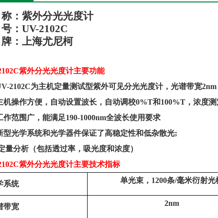
称：
紫外分光光度计
号：
UV-2102C
牌：
上海尤
尼柯
21
02C
紫外分光光度计
主要功能
UV-2102C为主机定量测试型紫外可见分光光度计，光谱带宽2
主机操作方便，自动设置波长，自动调校
0%T和100%T，浓度测
工作范围广，能满足
190-1000nm全波长使用要求
新型光学系统和光学器件保证了高稳定性和低杂散光
;
定量分析（包括透过率，吸光度和浓度）
2102C
紫外分光光度计
主要技术指标
单光束，
1200条/毫米衍射光
学系统
2
nm
谱带宽