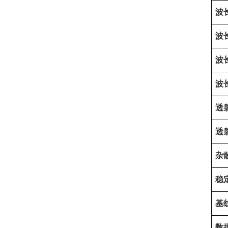
波
波
波
波
透
透
杂
稳
基
数