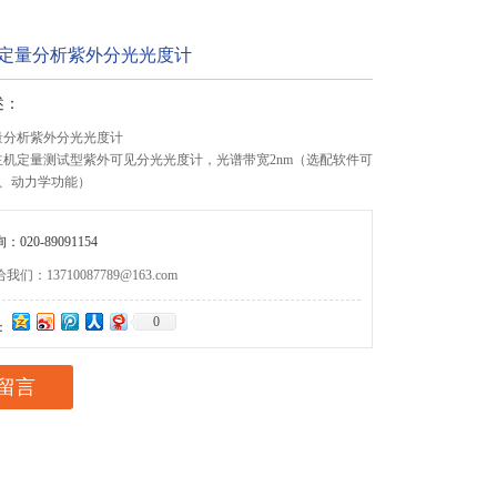
02C定量分析紫外分光光度计
述：
C定量分析紫外分光光度计
C为主机定量测试型紫外可见分光光度计，光谱带宽2nm（选配软件可
、动力学功能）
020-89091154
们：13710087789@163.com
0
：
留言