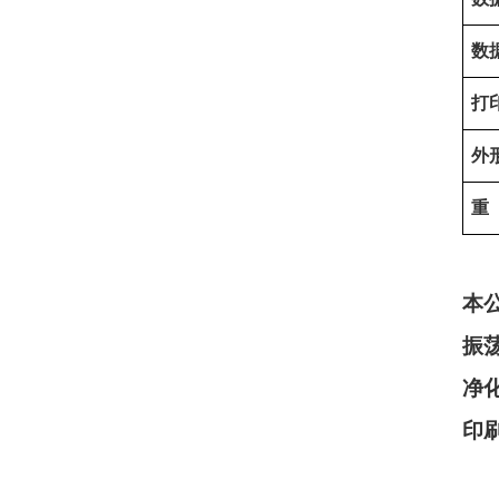
数
打
外
重
本
振
净
印