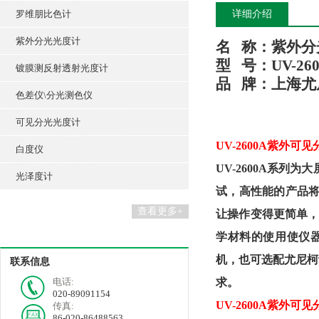
罗维朋比色计
详细介绍
紫外分光光度计
名
称：
紫外分
型
号：
UV-26
镀膜测反射透射光度计
品
牌：
上海尤
色差仪\分光测色仪
可见分光光度计
UV-2600A紫外可
白度仪
UV-2600A系
光泽度计
试，高性能的产品将
查看更多+
让操作变得更简单，
学材料的使用使仪
机，也可选配尤尼柯
联系信息
电话:
求。
020-89091154
UV-2600A紫外可
传真:
86-020-86488563