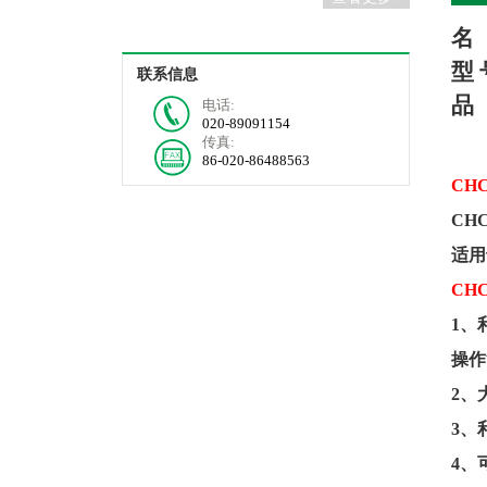
名
型
联系信息
品
电话:
020-89091154
传真:
86-020-86488563
CHC
CHC
适用
CHC
1
、
操作
2
、
3
、
4
、