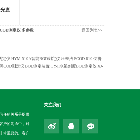
阳光直
氮COD测定仪 多参数
返回列表>>
D测定仪
HYM-510A智能BOD测定仪 压差法
PCOD-810 便携
摸屏COD测定仪
BOD测定装置 CY-II水银刻度BOD测定仪
XJ-
关注我们
信任的关系是提供
客户的沟通中，对
非常重要的。客户