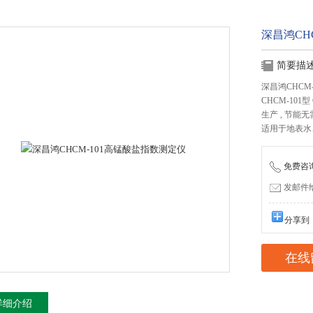
深昌鸿CH
简要描
深昌鸿CHCM
CHCM-10
生产 , 节能
适用于地表水
免费咨询：
发邮件给我
分享到
在线
详细介绍