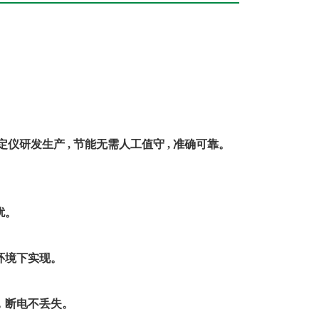
测定仪研发生产
,
节能无需人工值守
,
准确可靠。
扰。
环境下实现。
，断电不丢失。