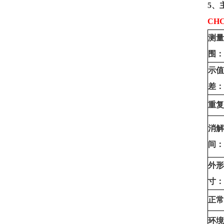
5
、
CHC
测量
围：
示值
差：
重复
消解
间：
外形
寸：
正常
环境