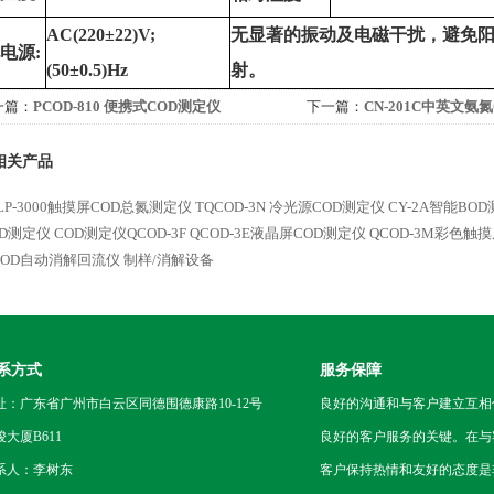
AC(220
±
22)V;
无显著的振动及电磁干扰，避免
电源
:
(50
±
0.5)Hz
射。
一篇：
PCOD-810 便携式COD测定仪
下一篇：
CN-201C中英文氨
水质检测仪
相关产品
LP-3000触摸屏COD总氮测定仪
TQCOD-3N 冷光源COD测定仪
CY-2A智能BO
OD测定仪
COD测定仪QCOD-3F
QCOD-3E液晶屏COD测定仪
QCOD-3M彩色触
 COD自动消解回流仪 制样/消解设备
系方式
服务保障
址：广东省广州市白云区同德围德康路10-12号
良好的沟通和与客户建立互相
骏大厦B611
良好的客户服务的关键。在与
系人：李树东
客户保持热情和友好的态度是