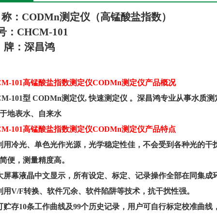
称：
CODMn
测定仪（高锰酸盐指数）
号
：
CHCM-101
牌：
深昌鸿
M-101
高锰酸盐指数测定仪
CODMn
测定仪产品概况
M-101
型
CODMn
测定仪
,
快速测定仪 。深昌鸿专业从事水质
于地表水、自来水
M-101
高锰酸盐指数测定仪
CODMn
测定仪产品特点
利用冷光、单色光作光源，光学稳定性佳，不会受到各种光的干
简便，测量精度高。
大屏幕液晶中文显示，所有设定、标定、记录操作全部在同集成
利用
V/F
转换、软件冗余、软件陷阱等技术，抗干扰性强。
可贮存
10
条工作曲线及
99
个历史记录，用户可自行标定校准曲线