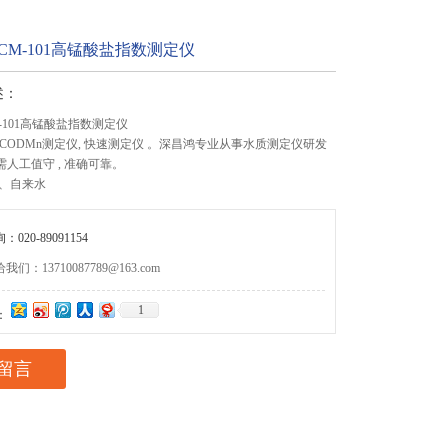
CM-101高锰酸盐指数测定仪
述：
-101高锰酸盐指数测定仪
1型 CODMn测定仪, 快速测定仪 。深昌鸿专业从事水质测定仪研发
无需人工值守 , 准确可靠。
、自来水
020-89091154
们：13710087789@163.com
1
：
留言