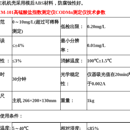
主机机壳采用模后
ABS
材料，防腐蚀性好。
M-101
高锰酸盐指数测定仪
CODMn
测定仪技术参数
范
0
～
10mg/L(
超过可稀释
低检出限：
0.20mg/L
测定
)
误
最小分辨
≤±
4%
0.01mg/L
率：
性
：
≤
3%
消解温度：
100
℃±
1.5
℃
时
光学稳定
仪器吸光值在
20min
30
分钟
性：
于
0.002A
尺
主机
266
×
200
×
130mm
重量：
1kg
使用条件：
温度
:
5
～
40
℃
相对湿度
:
≤
85%