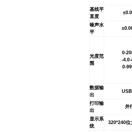
基线平
±0.
直度
噪声水
±0.0
平
0-2
光度范
-4.0
围
0-9
数据输
USB
出
打印输
并
出
显示系
320*240
位
统