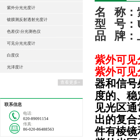
紫外分光光度计
名 称：
镀膜测反射透射光度计
型 号：U
色差仪\分光测色仪
品 牌：
可见分光光度计
白度仪
紫外可见
光泽度计
紫外可见
器和信号
查看更多+
度的、稳
见光区通
联系信息
电话:
出的复合
020-89091154
传真:
件有棱镜
86-020-86488563