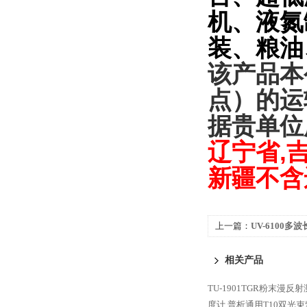
机、液氮
装、粮油
该产品本
点）的运
据贵单位
辽宁省
,
新疆不含
上一篇：
UV-6100
相关产品
TU-1901TGR粉末漫
度计
普析通用T10双光