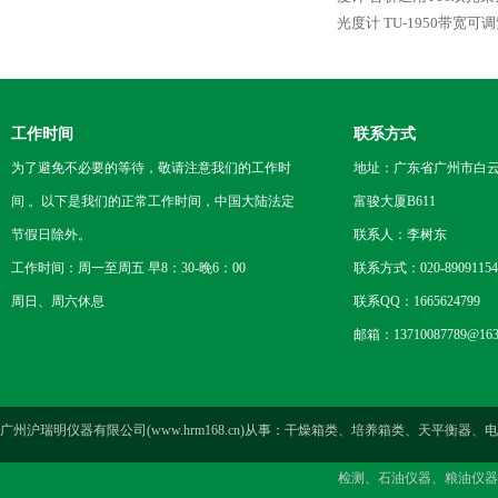
光度计
TU-1950带宽
工作时间
联系方式
为了避免不必要的等待，敬请注意我们的工作时
地址：广东省广州市白云区
间 。以下是我们的正常工作时间，中国大陆法定
富骏大厦B611
节假日除外。
联系人：李树东
工作时间：周一至周五 早8：30-晚6：00
联系方式：020-89091154
周日、周六休息
联系QQ：1665624799
邮箱：13710087789@163
广州沪瑞明仪器有限公司(www.hrm168.cn)从事：干燥箱类、培养箱类、天
检测、石油仪器、粮油仪器