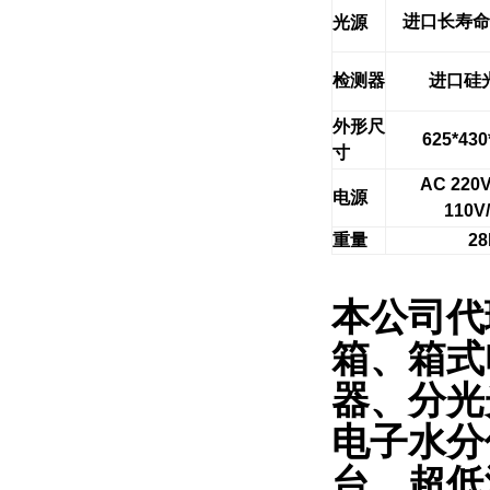
进口长寿命
光源
检测器
进口硅
外形尺
625*43
寸
AC 220V
电源
110V
重量
28
本公司代
箱、箱式
器、分光
电子水分
台、超低