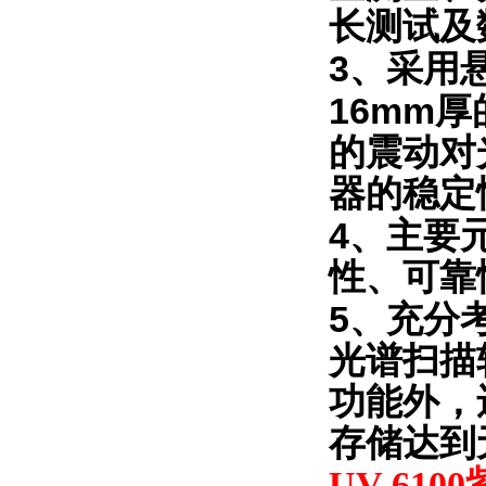
长测试及
3
、采用
16mm
厚
的震动对
器的稳定
4
、主要
性、可靠
5
、充分
光谱扫描
功能外，
存储达到
UV-6100