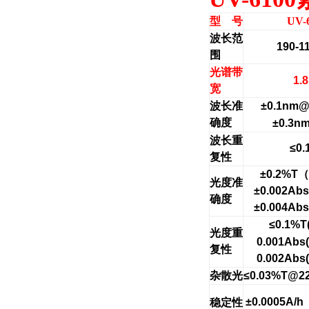
型 号
UV-
波长范
190-1
围
光谱带
1.
宽
波长准
±0.1nm@
确度
±0.3
波长重
≤0.
复性
±0.2%T（
光度准
±0.002Abs
确度
±0.004Abs
≤0.1%T(
光度重
0.001Abs(
复性
0.002Abs(
杂散光
≤0.03%T@2
±0.0005A/
稳定性