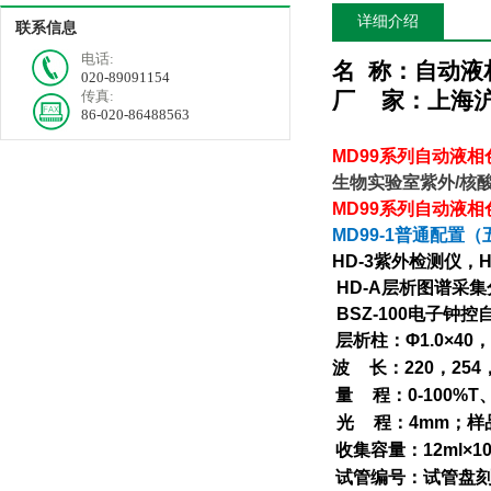
详细介绍
联系信息
电话:
名
称：
自动液
020-89091154
传真:
厂
家：上海
86-020-86488563
MD99
系列
自动液相
生物实验室紫外
/
核
MD99
系列
自动液相
MD99-1
普通配置（
HD-3
紫外检测仪，
H
HD-A
层析图谱采集
BSZ-100
电子钟控
层析柱：
Φ1.0×40
，
波
长：
220
，
254
量
程：
0-100%T
光
程：
4mm
；样
收集容量：
12ml×1
试管编号：试管盘