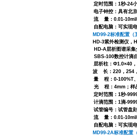
定时范围：
1
秒
-24
电子钟控：具有北
流
量：
0.01-10ml
自配电脑：可实现
MD99-2
标准配置（
HD-3
紫外检测仪，
H
HD-A
层析图谱采集
SBS-100
数控计滴
层析柱：
Φ1.0×40
，
波
长：
220
，
254
量
程：
0-100%T
光
程：
4mm
；样
定时范围：
1
秒
-999
计滴范围：
1
滴
-999
试管编号：试管盘
流
量：
0.01-10ml
自配电脑：可实现
MD99-2A
标准配置