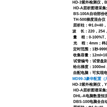
HD-3
紫外检测仪，
B
HD-A
层析图谱采集
BS-100A
自动部份
TH-500
梯度混合仪
层析柱：
Φ1.0×40
，
波
长：
220
，
254
量
程：
0-100%T
光
程：
4mm
；样
定时范围：
1
秒
-999
收集容量：
12ml×1
试管编号：试管盘
给出梯度：
1000ml
自配电脑：可实现
MD99-3
豪华配置（
HD-3
紫外检测仪，
Y
HD-A
层析图谱采集
DHL-A
电脑数显恒
DBS-100
电脑全自