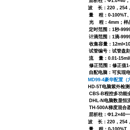
层析柱：
Φ1.0×40
，
波
长：
220
，
254
量
程：
0-100%T
光
程：
4mm
；样
定时范围：
1
秒
-999
计滴范围：
1
滴
-999
收集容量：
12ml×1
试管编号：试管盘
流
量：
0.01-15ml
修正范围：修正值
1
自配电脑：可实现
MD99-4
豪华配置（
HD-5T
电脑紫外检测
CBS-B
程控多功能
DHL-N
电脑数显恒
TH-500A
梯度混合
层析柱：
Φ1.2×40
一
波
长：
220
，
254
量
程：
0-100%T