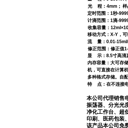
光
程：
4mm
；
样
定时范围：
1
秒
-999
计滴范围：
1
滴
-999
收集容量：
12ml×1
移动方式：
X-Y
，可
流
量：
0.01-15ml
修正范围：修正值
1
显
示：
8.5
寸高清
内存容量：大可存
机，可直接在计算
多种格式存储。自
特
点：在不连接
本公司代理销售
振荡器、分光光
净化工作台、超
印刷、医药包装
该产品本公司免